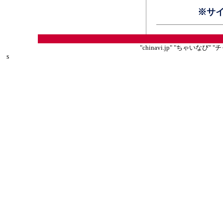
※サ
"chinavi.jp" "ちゃいな
s