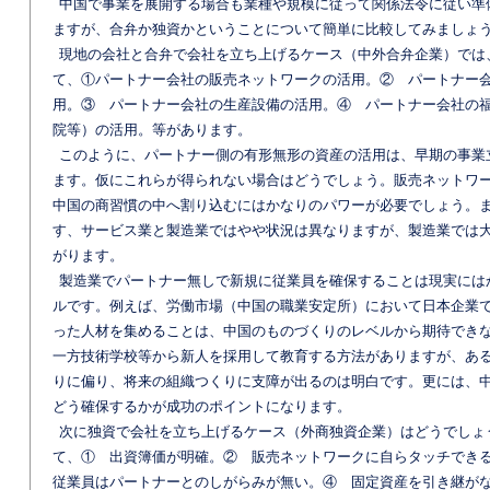
中国で事業を展開する場合も業種や規模に従って関係法令に従い準
ますが、合弁か独資かということについて簡単に比較してみましょ
現地の会社と合弁で会社を立ち上げるケース（中外合弁企業）では
て、①パートナー会社の販売ネットワークの活用。② パートナー
用。③ パートナー会社の生産設備の活用。④ パートナー会社の
院等）の活用。等があります。
このように、パートナー側の有形無形の資産の活用は、早期の事業
ます。仮にこれらが得られない場合はどうでしょう。販売ネットワ
中国の商習慣の中へ割り込むにはかなりのパワーが必要でしょう。
す、サービス業と製造業ではやや状況は異なりますが、製造業では
がります。
製造業でパートナー無しで新規に従業員を確保することは現実には
ルです。例えば、労働市場（中国の職業安定所）において日本企業
った人材を集めることは、中国のものづくりのレベルから期待でき
一方技術学校等から新人を採用して教育する方法がありますが、あ
りに偏り、将来の組織つくりに支障が出るのは明白です。更には、
どう確保するかが成功のポイントになります。
次に独資で会社を立ち上げるケース（外商独資企業）はどうでしょ
て、① 出資簿価が明確。② 販売ネットワークに自らタッチでき
従業員はパートナーとのしがらみが無い。④ 固定資産を引き継が