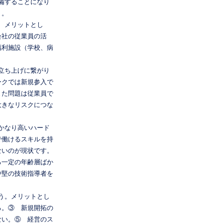
備することになり
う。
、メリットとし
会社の従業員の活
福利施設（学校、病
立ち上げに繋がり
ークでは新規参入で
また問題は従業員で
大きなリスクにつな
かなり高いハード
で働けるスキルを持
ないのが現状です。
る一定の年齢層ばか
中堅の技術指導者を
う。メリットとし
る。③ 新規開拓の
ない。⑤ 経営のス