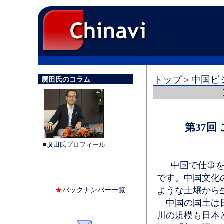
トップ
＞
中国ビ
廣田氏のコラム
第37回
■廣田氏プロフィール
中国で仕事をす
です。中国文化
ような土壌から
★
バックナンバー一覧
中国の国土は日
川の規模も日本