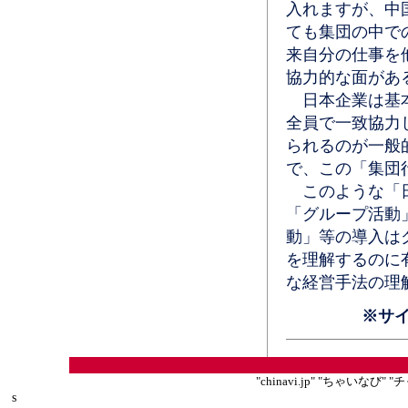
入れますが、中
ても集団の中で
来自分の仕事を
協力的な面があ
日本企業は基本
全員で一致協力
られるのが一般
で、この「集団
このような「日
「グループ活動
動」等の導入は
を理解するのに
な経営手法の理
※サ
"chinavi.jp" "ちゃいな
s