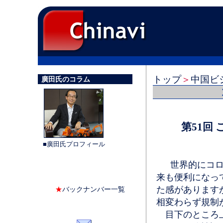
トップ
＞
中国ビ
廣田氏のコラム
第51回
■廣田氏プロフィール
世界的にコロナ
来も便利になっ
た感があります
★
バックナンバー一覧
相変わらず規制
目下のところ上