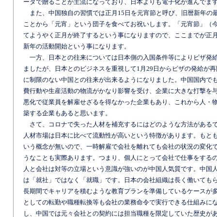
ータで贈ることが主流になっており、日本よりも電子化が進んでま
また、中国独自の習慣では正月15日を元宵節と呼び、旧暦新年の
ことから「元宵」という団子を食べてお祝いします。「元宵節」（今
てようやく正月が終了するという事になりますので、ここまでが正
新年の活動開始という事になります。
一方、日本との往来については日本側の入国条件等によりビザ発
ましたが、日本とのビジネスを重視して1月29日からビザの発給が再
に制限のない中国との往来が出来るようになりました。中国国内で
費行動や生産活動の物流がかなり影響を受け、企業に大きな打撃を
悪化で従業員を解雇せざるを得なかった企業もあり、これから人・
築する企業もあると思います。
さて、コロナで失った人材を補充するにはどのような方法がある
人材市場は日本に比べて流動性が高いという特徴があります。もと
いう概念が無いので、一時解雇で会社を離れても会社の状況の変化
うなことも実際あります。つまり、個人にとって会社で仕事をする
人と会社は対等の立場という意識が強いのが中国人気質です。中国
は「就社」ではなく「就職」です。日本の会社組織は長く働いても
長期間でキャリアを積むような教育プランを準備しているケースが
としての転勤や職種転換等も会社の業務命令で実行できる仕組みに
し、中国では元々会社との契約には担当職種を限定していた歴史が