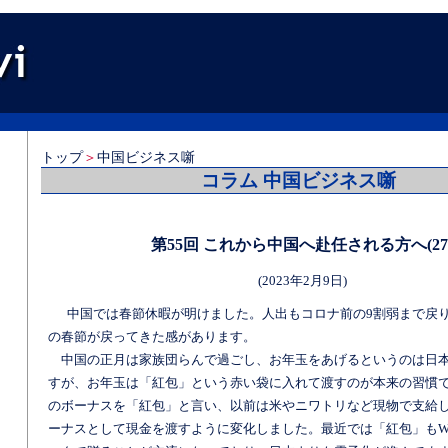
トップ
＞
中国ビジネス噺
コラム 中国ビジネス噺
第55回 これから中国へ赴任される方へ(27
(2023年2月9日)
中国では春節休暇が明けました。人出もコロナ前の9割弱まで戻
の春節が戻ってきた感があります。
中国の正月は家族団らんで過ごし、お年玉をあげるというのは日
すが、お年玉は「紅包」という赤い袋に入れて渡すのが本来の習慣
のボーナスを「紅包」と言い、以前は米やニワトリなど現物で支給
ーナスとして現金を渡すように変化しました。最近では「紅包」もWe