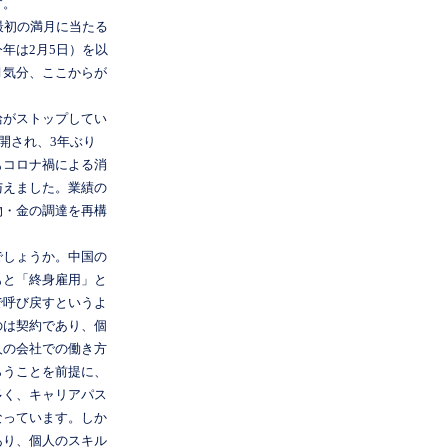
す。
最初の満月に当たる
年は2月5日）を以
月気分、ここからが
給がストップしてい
開され、3年ぶり
もコロナ禍による消
与えました。業績の
物・金の調達を再構
でしょうか。中国の
もと「終身雇用」と
で呼び戻すというよ
のは契約であり、個
人の会社での働き方
らうことを前提に、
多く、キャリアパス
なっています。しか
あり、個人のスキル