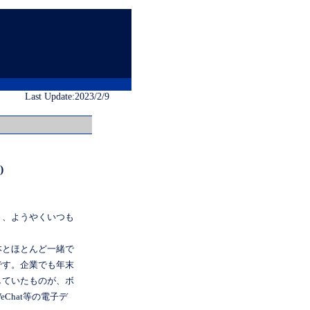
Last Update:2023/2/9
)
り、ようやくいつも
本とほとんど一緒で
です。企業でも年末
していたものが、ボ
Chat等の電子デ