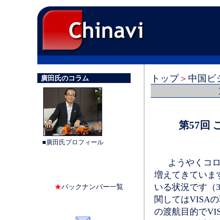
トップ
＞
中国ビ
廣田氏のコラム
第57回
■廣田氏プロフィール
ようやくコロナ
増えてきていま
いる状況です（
★
バックナンバー一覧
関してはVISA
の渡航目的でV