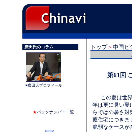
トップ
＞
中国ビ
廣田氏のコラム
第61回
■廣田氏プロフィール
この夏は世界的
年は更に暑い夏
らではの暑さ対
★
バックナンバー一覧
庭住宅につきま
脆弱なケースが