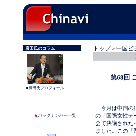
トップ
＞
中国ビ
廣田氏のコラム
第68回
■廣田氏プロフィール
今月は中国の行
の「国際女性デ
★
バックナンバー一覧
会で決議された
ました。この「