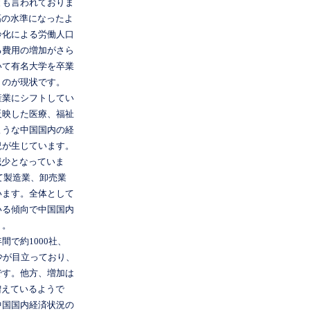
とも言われておりま
高の水準になったよ
齢化による労働人口
る費用の増加がさら
いて有名大学を卒業
うのが現状です。
産業にシフトしてい
反映した医療、福祉
ような中国国内の経
況が生じています。
の減少となっていま
て製造業、卸売業
います。全体として
いる傾向で中国国内
う。
で約1000社、
少が目立っており、
です。他方、増加は
増えているようで
中国国内経済状況の