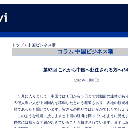
トップ
＞
中国ビジネス噺
コラム 中国ビジネス噺
第82回 これから中国へ赴任される方へ(54
(2025年5月8日)
５月に入りまして、中国では１日から５日まで労働節の連休があ
５億人近い人が中国国内を移動したという報道もあり、各地の観光
雑であったと聞いています。皆さんの周りではいかがでしたでしょ
このような報道に接しますと中国の経済は回っているように見え
世代には様々な問題が起きていることも報道されています。まずは