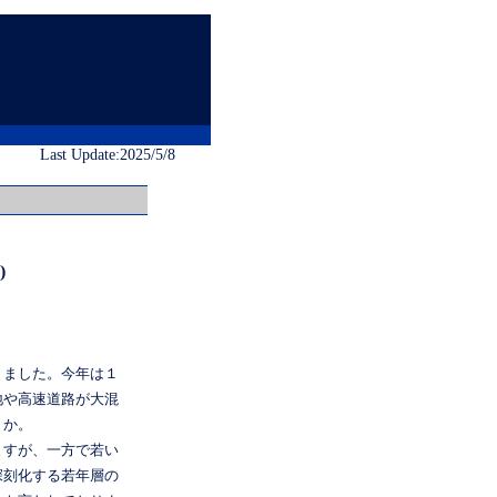
Last Update:2025/5/8
)
りました。今年は１
地や高速道路が大混
うか。
ますが、一方で若い
深刻化する若年層の