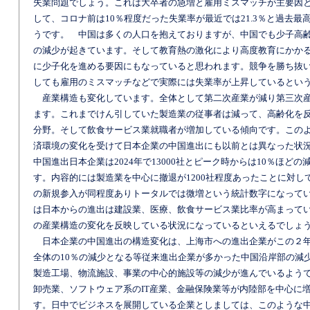
失業問題でしょう。これは大卒者の急増と雇用ミスマッチが主要因
して、コロナ前は10％程度だった失業率が最近では21.3％と過去最
うです。 中国は多くの人口を抱えておりますが、中国でも少子高
の減少が起きています。そして教育熱の激化により高度教育にかか
に少子化を進める要因にもなっていると思われます。競争を勝ち抜
しても雇用のミスマッチなどで実際には失業率が上昇しているとい
産業構造も変化しています。全体として第二次産業が減り第三次
ます。これまでけん引していた製造業の従事者は減って、高齢化を
分野。そして飲食サービス業就職者が増加している傾向です。この
済環境の変化を受けて日本企業の中国進出にも以前とは異なった状
中国進出日本企業は2024年で13000社とピーク時からは10％ほど
す。内容的には製造業を中心に撤退が1200社程度あったことに対し
の新規参入が同程度ありトータルでは微増という統計数字になって
は日本からの進出は建設業、医療、飲食サービス業比率が高まって
の産業構造の変化を反映している状況になっているといえるでしょ
日本企業の中国進出の構造変化は、上海市への進出企業がこの２年間
全体の10％の減少となる等従来進出企業が多かった中国沿岸部の減
製造工場、物流施設、事業の中心的施設等の減少が進んでいるよう
卸売業、ソフトウェア系のIT産業、金融保険業等が内陸部を中心に
す。日中でビジネスを展開している企業としましては、このような