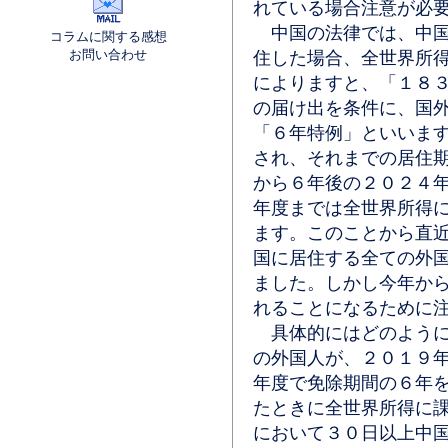
れている場合注意が必
中国の法律では、中国
コラムに関する感想
お問い合わせ
住した場合、全世界所
によりますと、「１８
の届け出を条件に、国
「６年特例」といいま
され、それまでの居住
から６年後の２０２４
年度までは全世界所得
ます。このことから直
国に居住する全ての外
ました。しかし今年か
れることになるために
具体的にはどのように
の外国人が、２０１９
年度で免除期間の６年
たときに全世界所得に
において３０日以上中