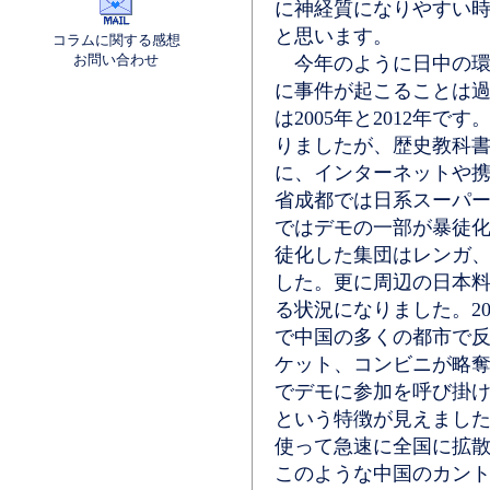
に神経質になりやすい
と思います。
コラムに関する感想
お問い合わせ
今年のように日中の環
に事件が起こることは
は2005年と2012年
りましたが、歴史教科
に、インターネットや
省成都では日系スーパ
ではデモの一部が暴徒化
徒化した集団はレンガ
した。更に周辺の日本料
る状況になりました。2
で中国の多くの都市で
ケット、コンビニが略
でデモに参加を呼び掛
という特徴が見えました
使って急速に全国に拡
このような中国のカン