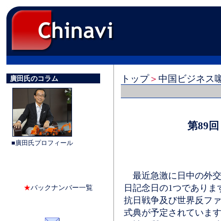
トップ
＞
中国ビジネス
廣田氏のコラム
第89
■廣田氏プロフィール
最近急激に日中の外交状
日記念日の1つでありま
★
バックナンバー一覧
抗日戦争及び世界反ファ
式典が予定されていま