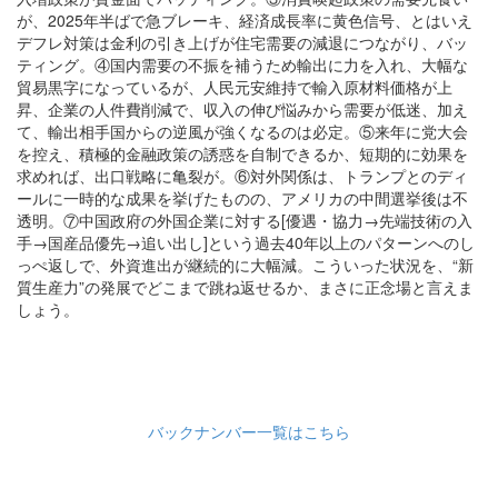
が、2025年半ばで急ブレーキ、経済成長率に黄色信号、とはいえ
デフレ対策は金利の引き上げが住宅需要の減退につながり、バッ
ティング。④国内需要の不振を補うため輸出に力を入れ、大幅な
貿易黒字になっているが、人民元安維持で輸入原材料価格が上
昇、企業の人件費削減で、収入の伸び悩みから需要が低迷、加え
て、輸出相手国からの逆風が強くなるのは必定。⑤来年に党大会
を控え、積極的金融政策の誘惑を自制できるか、短期的に効果を
求めれば、出口戦略に亀裂が。⑥対外関係は、トランプとのディ
ールに一時的な成果を挙げたものの、アメリカの中間選挙後は不
透明。⑦中国政府の外国企業に対する[優遇・協力→先端技術の入
手→国産品優先→追い出し]という過去40年以上のパターンへのし
っぺ返しで、外資進出が継続的に大幅減。こういった状況を、“新
質生産力”の発展でどこまで跳ね返せるか、まさに正念場と言えま
しょう。
バックナンバー一覧はこちら