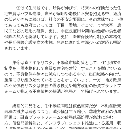
⑦は民生問題です。所得が伸びず、将来への保険だった住
宅投資はバブル崩壊、庶民が雇用や老後に不安を抱える中、経済
の低迷がさらに続けば、社会の不安定要因に。その意味では、7位
であっても政府にとっては一丁目一番地。そこで、まず大卒、農
民工などの雇用の確保、更に、非正規雇用や契約労働者の労働者
保険の加入を奨励しています。更に、医療保険給付制度の本格化
や長期保険介護制度の実施、急速に進む出生減少への対応も明記
されています。
第⑧は直面するリスク。不動産市場対策として、住宅積立金
制度を一層本格化して良質な住宅を建設しすることを挙げている
のは、不良物件を徐々に減らしつつある中で、出口戦略へ向けた
施策に取り組み始めていることを示しています。一方、地方政府
の不良債務リスクは債務の置き換えや地方政府の融資プラットフ
ォームが抱える不良債務の解消が急務として掲げられています。
総括的に見ると、①不動産問題は依然重荷だが、不動産販売
面積の減少は続きつつも、減少幅は年々縮小。②地方政府の債務
問題は、融資プラットフォームの債務残高処理が急速に進む一
方、債務問題解決と、インフラプロジェクト推進による雇用・収
入増政策が資金面でバッティング。③消費喚起政策の需要先食い