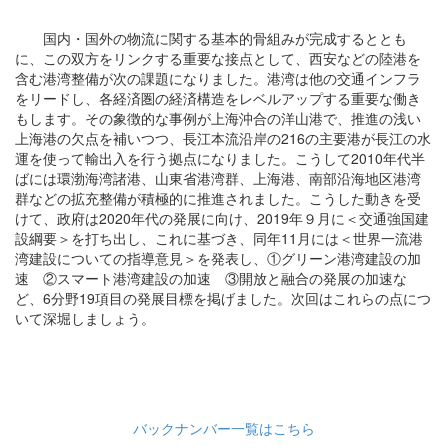
国内・国外の物流に関する基本的骨組みが完成するととも
に、この双方をリンクする重要な接点として、西安などの陸港を
含む港湾整備が次の課題になりました。港湾は他の交通インフラ
をリードし、各経済圏の経済構造をレベルアップする重要な働き
もします。その象徴的な事例が上海沖合の洋山港で、推進の浅い
上海港の欠点を補いつつ、長江本流沿岸の216の主要港が長江の水
運を使って輸出入を行う拠点になりました。こうして2010年代半
ばには環渤海湾諸港、山東省港湾群、上海港、南部沿海地区港湾
群などの拡充整備が積極的に推進されました。こうした動きを受
けて、政府は2020年代の発展に向け、2019年９月に＜交通強国建
設綱要＞を打ち出し、これに基づき、同年11月には＜世界一流港
湾建設についての指導意見＞を発表し、①グリーン港湾建設の加
速 ②スマート港湾建設の加速 ③開放と融合の発展の加速な
ど、6分野19項目の発展目標を掲げました。次回はこれらの点につ
いて深堀しましょう。
バックナンバー一覧はこちら