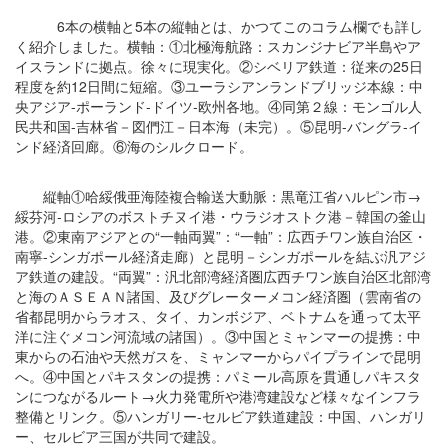
6本の横軸と5本の縦軸とは、かつてこのコラム欄でも詳し
く紹介しました。横軸：①北極海航路：スカンジナビア半島やア
イスランドに拠点。徐々に現実化。②シベリア鉄道：従来の25日
程度を約12日間に短縮。③ユーラシアンランドブリッジ本線：中
央アジア-ポーランド-ドイツ-欧州各地。④同第２線：モンゴル人
民共和国-吉林省－図們江－日本海（未完）。⑤昆明-バングラ-イ
ンド経済回廊。⑥海のシルクロード。
縦軸①哈綏俄亜海陸複合輸送大動脈：黒竜江省ハルピン市→
綏芬河-ロシアのボストチヌイ港・ウラジオストク港－韓国の釜山
港。②東南アジアとの“一軸両翼”：“一軸”：広西チワン族自治区・
南寧-シンガポール経済走廊）と昆明－シンガポールを結ぶ汎アジ
ア鉄道の建設。“両翼”：汎北部湾経済圏広西チワン族自治区北部湾
と海のＡＳＥＡＮ諸国、及びグレーターメコン経済圏（雲南省の
省都昆明からラオス、タイ、カンボジア、ベトナムを通って太平
洋に注ぐメコン河流域の諸国）。③中国とミャンマーの提携：中
東からの石油や天然ガスを、ミャンマーからパイプラインで昆明
へ。④中国とパキスタンの提携：パミール高原を貫通しパキスタ
ンにつながるルート→火力発電所や港湾建設など様々なインフラ
整備とリンク。⑤ハンガリー-セルビア鉄道建設：中国、ハンガリ
ー、セルビア三国が共同で建設。