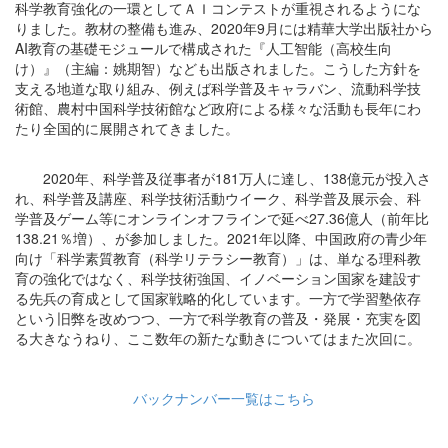
科学教育強化の一環としてＡＩコンテストが重視されるようにな
りました。教材の整備も進み、2020年9月には精華大学出版社から
AI教育の基礎モジュールで構成された『人工智能（高校生向
け）』（主編：姚期智）なども出版されました。こうした方針を
支える地道な取り組み、例えば科学普及キャラバン、流動科学技
術館、農村中国科学技術館など政府による様々な活動も長年にわ
たり全国的に展開されてきました。
2020年、科学普及従事者が181万人に達し、138億元が投入さ
れ、科学普及講座、科学技術活動ウイーク、科学普及展示会、科
学普及ゲーム等にオンラインオフラインで延べ27.36億人（前年比
138.21％増）、が参加しました。2021年以降、中国政府の青少年
向け「科学素質教育（科学リテラシー教育）」は、単なる理科教
育の強化ではなく、科学技術強国、イノベーション国家を建設す
る先兵の育成として国家戦略的化しています。一方で学習塾依存
という旧弊を改めつつ、一方で科学教育の普及・発展・充実を図
る大きなうねり、ここ数年の新たな動きについてはまた次回に。
バックナンバー一覧はこちら