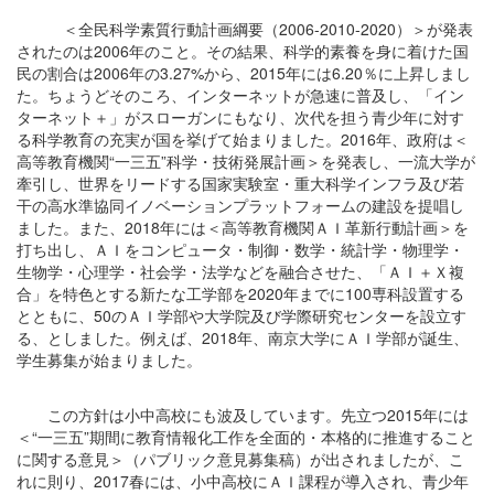
＜全民科学素質行動計画綱要（2006-2010-2020）＞が発表
されたのは2006年のこと。その結果、科学的素養を身に着けた国
民の割合は2006年の3.27%から、2015年には6.20％に上昇しまし
た。ちょうどそのころ、インターネットが急速に普及し、「イン
ターネット＋」がスローガンにもなり、次代を担う青少年に対す
る科学教育の充実が国を挙げて始まりました。2016年、政府は＜
高等教育機関“一三五”科学・技術発展計画＞を発表し、一流大学が
牽引し、世界をリードする国家実験室・重大科学インフラ及び若
干の高水準協同イノベーションプラットフォームの建設を提唱し
ました。また、2018年には＜高等教育機関ＡＩ革新行動計画＞を
打ち出し、ＡＩをコンピュータ・制御・数学・統計学・物理学・
生物学・心理学・社会学・法学などを融合させた、「ＡＩ＋Ｘ複
合」を特色とする新たな工学部を2020年までに100専科設置する
とともに、50のＡＩ学部や大学院及び学際研究センターを設立す
る、としました。例えば、2018年、南京大学にＡＩ学部が誕生、
学生募集が始まりました。
この方針は小中高校にも波及しています。先立つ2015年には
＜“一三五”期間に教育情報化工作を全面的・本格的に推進すること
に関する意見＞（パブリック意見募集稿）が出されましたが、こ
れに則り、2017春には、小中高校にＡＩ課程が導入され、青少年