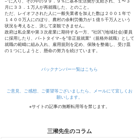
−"に入り、その中の９９．９％に基本生活費が支給され、１〜３
月に３３．１万人が再就職した、とのこと。
ただ、レイオフされた人に一般失業者を加えた数は２００１年で
１４００万人にのぼり、農村の余剰労働力が１億５千万人という
状況を考えると、決して楽観できません。
政府は私企業や第３次産業に期待する一方、"社区"(地域社会)要員
に採用したり、パ−トタイマ−を"非正規就業"（規格外就職）として
就職の範疇に組み入れ、雇用規則を定め、保険を整備し、受け皿
の１つにしようと、懸命の努力を続けています。
バックナンバー一覧はこちら
ご意見、ご感想、ご要望等ございましたら、メールにて宜しくお
願いします。
※サイトの記事の無断転用等を禁じます。
三瀦先生のコラム