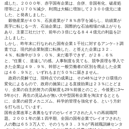
成した。２０００年、赤字国有企業は、合併、非国有化、破産処
理等により７０％減少、利潤は大幅に増加して２３００億元に達
した、と発表しました。
穀物産業が４０％、石炭産業が７８％赤字を減らし、紡績業が
黒字に転じる一方、石油企業は、国際的な石油相場の値上がりも
あり、主要三社だけで、前年の３倍になる８４４億元の利益を計
上しました。
しかし、昨年末に行なわれた国有企業１千社に対するアンケ−ト調
査では、現代的企業制度に転換した、と答えた企業は３２．
４％、転換中が３９．０％、未だ着手できず、が２８．６％
と、"任重く、道遠し"の感。人事制度を見ても、競争原理を導入で
きた企業は４９．９％、幹部と一般労働者の区別を廃止した企業
は４６．９％と、いずれもまだ５０％に届きません。
政府の見解では、現時点での成果は、その48％はマクロ環境の
変化によるもので、政府の施策による直接効果は２３％にとどま
り、企業の自主的努力の貢献度も29％前後とのこと。今後更に3〜
5年かけ、再生の見込みが無い大中型国有企業を淘汰するととも
に、企業の経営メカニズム、科学的管理を強化する、という方針
を打ち出しています。
国有企業改革と表裏をなすのがレイオフされた人々の再就職問
題。２００１年の第１四半期、全国の国有企業でレイオフされた
人の数は６５３万人で、そのうち９３．３％が"再就職訓練センタ