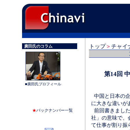
トップ
＞
チャイ
廣田氏のコラム
第14回
■廣田氏プロフィール
中国と日本の企
に大きな違いが
前回書きました
★
バックナンバー一覧
社」の意味で、
て仕事が割り振