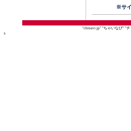
※サ
"chinavi.jp" "ちゃいな
s