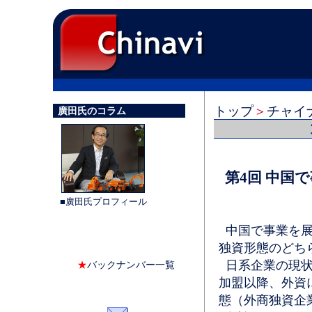
トップ
＞
チャイ
廣田氏のコラム
第4回 中国
■廣田氏プロフィール
中国で事業を展
独資形態のどち
日系企業の現状は
★
バックナンバー一覧
加盟以降、外資
態（外商独資企