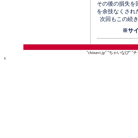
その後の損失を
を余技なくされ
次回もこの続き
※サ
"chinavi.jp" "ちゃいな
s