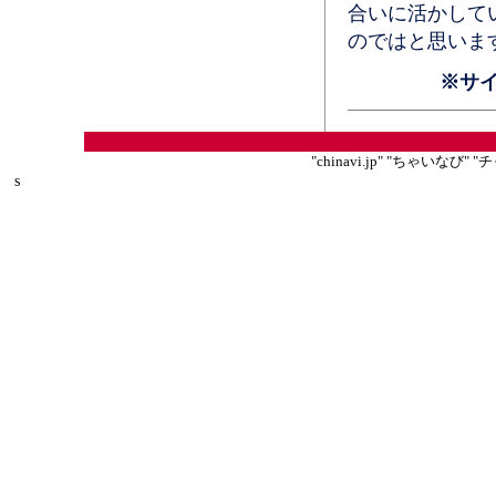
合いに活かして
のではと思いま
※サ
"chinavi.jp" "ちゃいな
s