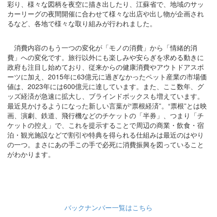
彩り、様々な図柄を夜空に描き出したり、江蘇省で、地域のサッ
カーリーグの夜間開催に合わせて様々な出店や出し物が企画され
るなど、各地で様々な取り組みが行われました。
消費内容のもう一つの変化が「モノの消費」から「情緒的消
費」への変化です。旅行以外にも楽しみや安らぎを求める動きに
政府も注目し始めており、従来からの健康消費やアウトドアスポ
ーツに加え、2015年に63億元に過ぎなかったペット産業の市場価
値は、2023年には600億元に達しています。また、ここ数年、グ
ッズ経済が急速に拡大し、ブラインドボックスも増えています。
最近見かけるようになった新しい言葉が“票根経済”。“票根”とは映
画、演劇、鉄道、飛行機などのチケットの「半券」、つまり「チ
ケットの控え」で、これを提示することで周辺の商業・飲食・宿
泊・観光施設などで割引や特典を得られる仕組みは最近のはやり
の一つ。まさにあの手この手で必死に消費振興を図っていること
がわかります。
バックナンバー一覧はこちら