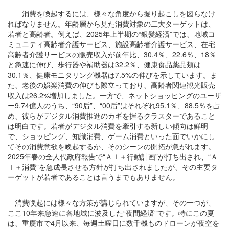
消費を喚起するには、様々な角度から掘り起こしを図らなけ
ればなりません。年齢層から見た消費対象の二大ターゲットは、
若者と高齢者。例えば、2025年上半期の“銀髪経済”では、地域コ
ミュニティ高齢者介護サービス、施設高齢者介護サービス、在宅
高齢者介護サービスの販売収入が前年比、30.4％、22.6％、18％
と急速に伸び、歩行器や補助器は32.2％、健康食品薬品類は
30.1％、健康モニタリング機器は7.5%の伸びを示しています。ま
た、老後の娯楽消費の伸びも際立っており、高齢者関連観光販売
収入は26.2%増加しました。一方で、ネットショッピングのユーザ
ー9.74億人のうち、“90后”、“00后”はそれぞれ95.1％、88.5％を占
め、彼らがデジタル消費推進のカギを握るクラスターであること
は明白です。若者がデジタル消費を牽引する新しい傾向は鮮明
で、ショッピング、知識消費、ゲーム消費といった面でいかにし
てその消費意欲を喚起するか、そのシーンの開拓が急がれます。
2025年春の全人代政府報告で“ＡＩ＋行動計画”が打ち出され、“Ａ
Ｉ＋消費”を急成長させる方針が打ち出されましたが、その主要タ
ーゲットが若者であることは言うまでもありません。
消費喚起には様々な方策が講じられていますが、その一つが、
ここ10年来急速に各地域に波及した“夜間経済”です。特にこの夏
は、重慶市で4月以来、毎週土曜日に数千機ものドローンが夜空を