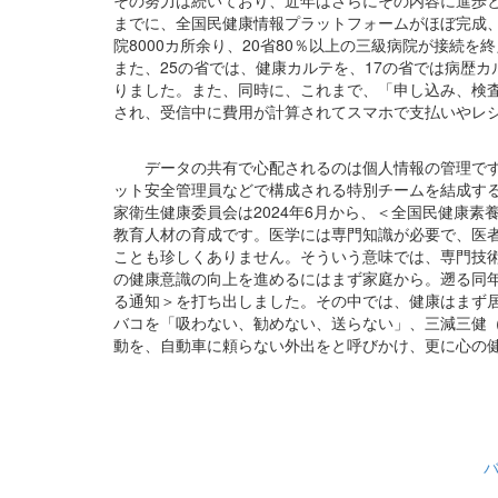
その努力は続いており、近年はさらにその内容に進歩と
までに、全国民健康情報プラットフォームがほぼ完成
院8000カ所余り、20省80％以上の三級病院が接続
また、25の省では、健康カルテを、17の省では病歴
りました。また、同時に、これまで、「申し込み、検
され、受信中に費用が計算されてスマホで支払いやレ
データの共有で心配されるのは個人情報の管理です
ット安全管理員などで構成される特別チームを結成す
家衛生健康委員会は2024年6月から、＜全国民健康
教育人材の育成です。医学には専門知識が必要で、医
ことも珍しくありません。そういう意味では、専門技
の健康意識の向上を進めるにはまず家庭から。遡る同年
る通知＞を打ち出しました。その中では、健康はまず
バコを「吸わない、勧めない、送らない」、三減三健
動を、自動車に頼らない外出をと呼びかけ、更に心の