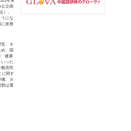
23年末
の公立病
える）。
ようにな
幅に改善
理官、ネ
ため、国
が、健康
といった
一般庶民
とに関す
整備、タ
種類は運