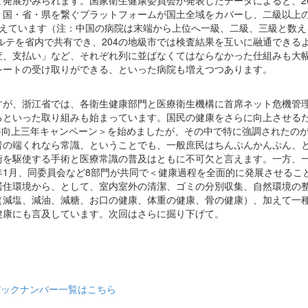
発展がみられます。国家衛生健康委員会が発表したデータによると、20
、国・省・県を繋ぐプラットフォームが国土全域をカバーし、二級以上
を終えています（注：中国の病院は末端から上位へ一級、二級、三級と数
カルテを省内で共有でき、204の地級市では検査結果を互いに融通できる
査、支払い」など、それぞれ列に並ばなくてはならなかった仕組みも大
シートの受け取りができる、といった病院も増えつつあります。
が、浙江省では、各衛生健康部門と医療衛生機構に首席ネット危機管
るといった取り組みも始まっています。国民の健康をさらに向上させる
素養向上三年キャンペーン＞を始めましたが、その中で特に強調されたの
者の端くれなら常識、ということでも、一般庶民はちんぷんかんぷん、
術を駆使する手術と医療常識の普及はともに不可欠と言えます。一方、
1月、同委員会など8部門が共同で＜健康過程を全面的に発展させるこ
居住環境から、として、室内室外の清潔、ゴミの分別収集、自然環境の
（減塩、減油、減糖、お口の健康、体重の健康、骨の健康）、加えて一
健康にも言及しています。次回はさらに掘り下げて。
バックナンバー一覧はこちら