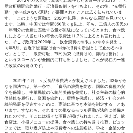
2012年の党大会で総書記に就任した習近平が翌2013年、＜
党政府機関節約励行・反浪費条例＞を打ち出し、その後、“光盤行
動”（食べ残さない運動）が展開されたことは広く知られていま
す。 このような運動は、2020年以降、さらなる展開を見せてい
ます。当時、中国では年間350億ｋｇ以上、即ち、二億人の国民の
一年間分の食糧に匹敵する量が無駄になっているとされ、食べ残
しによる一人当たりの毎食の浪費は11.7％に上るとも言われまし
た。そこで政府は2020年に「飲食浪費の制限」の号令を発出し、
同年8月、習近平総書記は食べ物の浪費を断固として止めるべき
だ」として、「浪费可耻、节约为荣（浪費は恥、節約は誉れ）」
というスローガンが全国的に打ち出しました。これが現在の一連
の政策の出発点です。
2021年４月、＜反食品浪費法＞が制定されました。32条から
なる同法では、第一条で、「食品の浪費を防ぎ、国家の食糧の安
全を保障し、中華民族の伝統的美徳を発揚し、社会主義の核心的
価値観を履行し、資源を節約し、環境を保護し、経済・社会の持
続的発展を促進するために、憲法に基づき本法を制定する」とあ
ります。すなわち、それまでの単なるモラル運動が法的に整備さ
れたのです。そこには様々な項目が掲げられました。例えば、飲
食店は、小盛メニューの提供、食べ残しの持ち帰り推奨、ビュッ
フェでは、取り過ぎ防止や浪費者への注意喚起、学校・企業の食