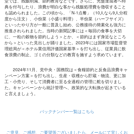
堂では、残飯削減、節約教育などです。さらに、光盤達成者へ特
典を付与したり、浪費が明白な客から残飯処理費を徴収すること
も認められました。この頃から、「N-1点餐」（10人なら9人分程
度から注文）、小份菜（小盛り料理）、半份菜（ハーフサイズ）
といったやり方が一般に普及し始め、公務接待の簡素化も強力に
推進されられました。当時の新聞記事には＜毎回の食事を大切
に、一粒の穀物を節約しよう＞とか、＜節約はまず身近なところ
から＞といった見出しが踊りました。2023年には国家市場監督管
理総局が＜ホテル業信用評価国家基準＞を打ち出し、従業員に飲
食浪費の制止、ゴミの分類などの教育を施すよう求めています。
2024年11月、党中央・国務院は＜食糧節約と反食品浪費キャ
ンペーン方案＞を打ち出し、生産・収穫から貯蔵・物流、更に加
工・小売り、そして消費者に至る全過程の管理に舵を切りまし
た。キャンペーンから統計管理へ、政策的な大転換が起きている
と言えましょう。
バックナンバー一覧はこちら
ご意見、ご感想、ご要望等ございましたら、メールにて宜しくお