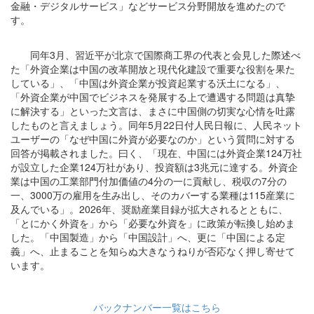
金融・デジタルサービス」などサービス分野開放を進めたので
す。
同年3月、習近平が北京で国際商工界の代表と会見した際述べ
た「外資企業は中国の改革開放と現代化建設で重要な役割を果た
している」、「中国は外資企業が投資起業する沃土になる」、
「外資企業が中国でビジネスを発展する上で遭遇する問題は真摯
に解決する」といった文言は、まさに中国側の切実な心情を吐露
したものと言えましょう。同年5月22日付人民日報に、人民ネット
ユーザーの「なぜ中国に外資が必要なのか」という質問に対する
回答が掲載されました。曰く、「現在、中国には外資企業124万社
が設立した企業124万社があり、投資額は3兆元に達する。外資企
業は中国の工業部門付加価値の4分の一に貢献し、税収の7分の
一、3000万の雇用を生み出し、そのカバーする業種は115産業に
及んでいる」。2026年、奨励産業目録が拡大されるとともに、
「とにかく外資を」から「必要な外資を」に政策が転換し始めま
した。「中国製造」から「中国設計」へ、更に「中国による定
義」へ、止まることを知らぬ大きなうねりが否応なく押し寄せて
います。
バックナンバー一覧はこちら