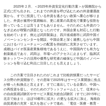
2025年２月、＜2025年外資安定化行動方案＞が国務院から
正式に打ち出され、これまでの外資を呼び込むための外資優遇政
策から、すでに投資している外資を逃さない政策へ重心が移りま
した。外資が雇用や貿易輸出、更に産業の高度化で重要な役割を
担っていることは言うまでもありません。そのためにも外資のつ
なぎ止めが喫緊の課題となったのです。外国企業も対応した行動
を始めています。例えば武田製薬は、四川省成都市に武田中国イ
ノベーションセンターを開設、中国企業と深く連携しながら中国
におけるバリューチェーンの配置を持続的に充実させています。
成都はバイオ医薬産業集積地であるうえに、中国国内でも有力な
創薬拠点であり、武田は、市場へのアクセスに止まらず、臨床試
験ネットワークの活用や優秀な研究者の確保など中国のイノベー
ションを取り込む利点に注目したとも言えましょう。
この方案で注目されたのがこれまで比較的慎重だったサービ
ス分野の外資開放で、その意味で2025年はサービス業開放に焦点
が移った転換点と言えます。すでに進出している企業の、中国へ
の再投資を促し、そのためのプラットフォームとして、従来から
の自由貿易試験区やサービス業拡大総合試験区（すでに2015年に
北京で始まり、ほぼ10都市に拡大）の更なる拡大に加え、海南自
由貿易港の充実・拡大を急ピッチで進め、「電信・医療・教育・