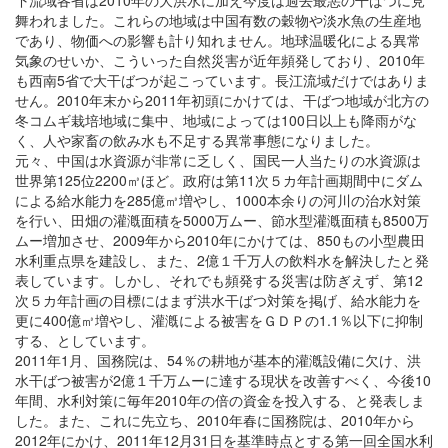
下流域各省は2010年の大洪水に加え今度は過去最悪の干ばつに見
舞われました。これらの地域は中国有数の穀物や淡水魚の生産地
であり、物価への影響も計り知れません。地球温暖化による異常
気象のせいか、こういった自然災害が近年頻発しており、2010年
も西南5省で大干ばつが起こっています。長江流域だけではありま
せん。2010年末から2011年初頭にかけては、干ばつ地域が北方の
冬コムギ栽培地域に集中、地域によっては100日以上も降雨がな
く、人や家畜の飲み水も不足する異常事態になりました。
元々、中国は水資源が非常に乏しく、国民一人当たりの水資源は
世界第125位2200㎥ほど。政府は第11次５カ年計画期間中にダム
による給水能力を285億㎥増やし、1000本余りの河川の治水対策
を行い、田畑の灌漑面積を5000万ムー、節水型灌漑面積も8500万
ムー増加させ、2009年から2010年にかけては、850もの小型農田
水利重点県を建設し、また、2億１千万人の飲料水を解決したと発
表しています。しかし、それでも頻発する災害は防ぎえず、第12
次５カ年計画の目標にはまず洪水干ばつ対策を掲げ、給水能力を
更に400億㎥増やし、灌漑による被害をＧＤＰの1.1％以下に抑制
する、としています。
2011年1月、国務院は、54％の耕地が基本的灌漑設備に欠け、洪
水干ばつ被害が2億１千万ムーに達する現状を改善すべく、今後10
年間、水利対策に毎年2010年の倍の資金を投入する、と発表しま
した。また、これに先立ち、2010年春に国務院は、2010年から
2012年にかけ、2011年12月31日を基準時点とする第一回全国水利