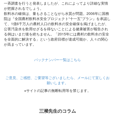
一斉調査を行うと発表しましたが、これによってより詳細な実情
が把握されるでしょう。
飲料水の確保は、量もさることながら水質が問題。2006年に国務
院は『全国農村飲料水安全プロジェクト“十一五”プラン』を承認し
て、1億6千万人の農村人口の飲料水の安全確保を掲げましたが、
公害汚染水を飲用せざるを得ないことによる健康被害が報告され
る例はいまだ後を絶ちません。「2015年には農村の飲料水の安全
を全面的に解決する」という政府目標が達成可能か、人々の関心
が高まっています。
バックナンバー一覧はこちら
ご意見、ご感想、ご要望等ございましたら、メールにて宜しくお
願いします。
※サイトの記事の無断転用等を禁じます。
三瀦先生のコラム