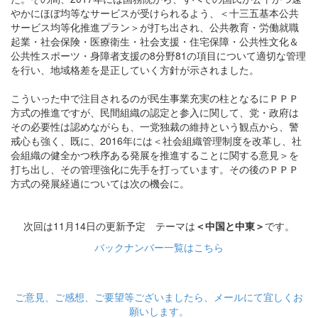
やかにほぼ均等なサービスが受けられるよう、＜十三五基本公共
サービス均等化推進プラン＞が打ち出され、公共教育・労働就職
起業・社会保険・医療衛生・社会支援・住宅保障・公共性文化＆
公共性スポーツ・身障者支援の8分野81の項目について適切な管理
を行い、地域格差を是正していく方針が示されました。
こういった中で注目されるのが民生事業充実の柱となるにＰＰＰ
方式の推進ですが、民間組織の認定と参入に関して、党・政府は
その必要性は認めながらも、一党独裁の維持という観点から、警
戒心も強く、既に、2016年には＜社会組織管理制度を改革し、社
会組織の健全かつ秩序ある発展を推進することに関する意見＞を
打ち出し、その管理強化に先手を打っています。その後のＰＰＰ
方式の発展経過については次の機会に。
次回は11月14日の更新予定 テーマは
＜中国と中東＞
です。
バックナンバー一覧はこちら
ご意見、ご感想、ご要望等ございましたら、メールにて宜しくお
願いします。