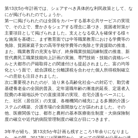
第13次5か年計画では、シェアすべき具体的な利民政策として、な
にが掲げられたのでしょうか。
第一に掲げられたのは全国をカバーする基本公共サービスの実現
で、その上で、豊かさをシェアする理念に基づき、貧困者対策が
主要項目として掲げられました。支えとなる収入を確保する様々
な施策を基礎に、まず教育面では中等職業教育における学費等の
免除、貧困家庭子女の高等学校学費等の免除と学資援助の推進、
また、職業教育の充実を挙げ、終身職業技能訓練制度の推進、新
世代農民工職業技能向上計画の実施、専門技術・技能の資格レベ
ルと大都市の戸籍取得との関連付けも提起されました。富の均等
化という面で、総合課税と分離課税を合わせた個人所得税制確立
への意欲も注目されました。
次に重要視されたのが、迫り来る高齢化社会への対応で、勤労者
基礎養老金の全国的普及、定年退職年齢の漸進的延長、定退者入
院費の本籍地以外での直接清算の実現、在宅介護をベースにし
た、社区（居住区）の支援、各種機関の補充による多層的介護シ
ステムの構築、介護市場の全面開放などが謳われました。その
他、医療関係では、都市と農村の基本医療衛生制度・大病保険制
度の確立や近代的病院管理制度の確立が目につきます。
3年半が経ち、第13次5か年計画も残すところ1年余りになりまし
た。その間、2017年には国務院から、すべての国民が公平かつ速