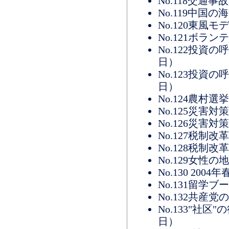
No.118交通
No.119中国の
No.120東風モ
No.121ボラ
No.122投資
日）
No.123投資
日）
No.124農村選
No.125災害
No.126災害
No.127税制改
No.128税制
No.129女性の
No.130 20
No.131留学
No.132共産党
No.133"社
日）