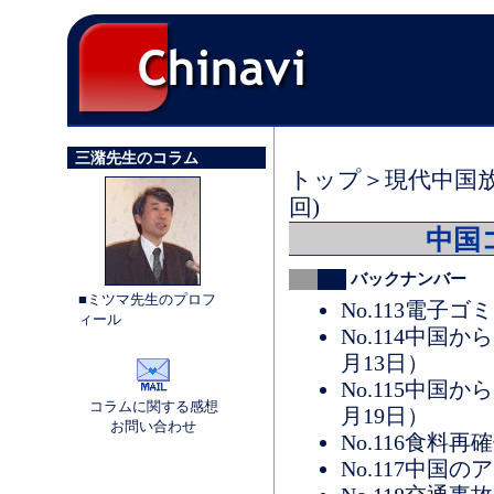
三潴先生のコラム
トップ
＞
現代中国
回)
中国
バックナンバー
■ミツマ先生のプロフ
No.113電子ゴ
ィール
No.114中国
月13日）
No.115中国
コラムに関する感想
月19日）
お問い合わせ
No.116食料
No.117中国