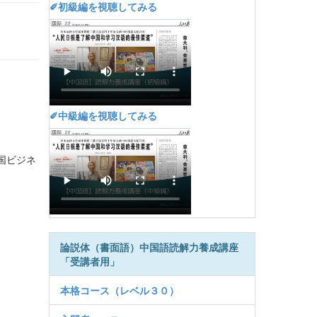
✐初級編を視聴してみる
✐中級編を視聴してみる
国ビジネ
論説体（書面語）中国語読解力養成講座
「受講者用」
本格コース（レベル３０）